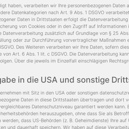
lligt haben, verarbeiten wir Ihre personenbezogenen Daten a
ondere Datenkategorien nach Art. 9 Abs. 1 DSGVO verarbeitet
ogener Daten in Drittstaaten erfolgt die Datenverarbeitun
icherung von Cookies oder in den Zugriff auf Informationen i
die Datenverarbeitung zusätzlich auf Grundlage von § 25 Abs.
üllung oder zur Durchführung vorvertraglicher Maßnahmen er
 DSGVO. Des Weiteren verarbeiten wir Ihre Daten, sofern dies
e von Art. 6 Abs. 1 lit. c DSGVO. Die Datenverarbeitung ka
rfolgen. Über die jeweils im Einzelfall einschlägigen Recht
abe in die USA und sonstige Drit
rnehmen mit Sitz in den USA oder sonstigen datenschutzrec
nbezogene Daten in diese Drittstaaten übertragen und dort 
U vergleichbares Datenschutzniveau garantiert werden kann
cherheitsbehörden herauszugeben, ohne dass Sie als Betroff
n werden, dass US-Behörden (z. B. Geheimdienste) Ihre auf
 und dauerhaft speichern. Wir haben auf diese Verarbeitun